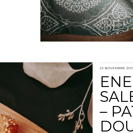
23 NOVEMBRE 201
ENE
SAL
– P
DOU