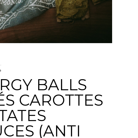
9
RGY BALLS
ÉS CAROTTES
ATATES
CES (ANTI