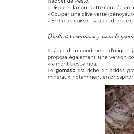
Napper de Pesto.
» Disposer la courgette coupée en fi
» Couper une olive verte (dénoyautée
» En fin de cuisson saupoudrer de 
D’ailleurs connaissez-vous le goma
Il s’agit d’un condiment d’origin
propose également une version comp
vraiment très sympa.
Le
gomasio
est riche en acides gra
minéraux, notamment en phosphore