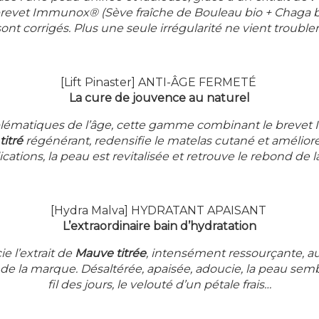
u brevet Immunox® (Sève fraîche de Bouleau bio + Chaga bio
nt corrigés. Plus une seule irrégularité ne vient troubler l
[Lift Pinaster] ANTI-ÂGE FERMETÉ
La cure de jouvence au naturel
lématiques de l’âge, cette gamme combinant le brevet
titré
régénérant, redensifie le matelas cutané et améliore l
ations, la peau est revitalisée et retrouve le rebond de 
[Hydra Malva] HYDRATANT APAISANT
L’extraordinaire bain d’hydratation
e l’extrait de
Mauve titrée
, intensément ressourçante, 
de la marque. Désaltérée, apaisée, adoucie, la peau sembl
fil des jours, le velouté d’un pétale frais…