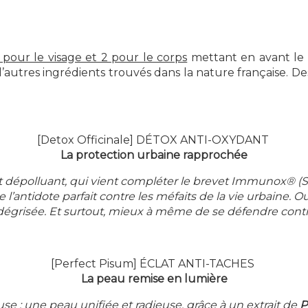
our le visage et 2 pour le corps
mettant en avant le
’autres ingrédients trouvés dans la nature française. De
[Detox Officinale] DÉTOX ANTI-OXYDANT
La protection urbaine rapprochée
 dépolluant, qui vient compléter le brevet Immunox® (S
 l’antidote parfait contre les méfaits de la vie urbaine. Oubl
e, dégrisée. Et surtout, mieux à même de se défendre con
[Perfect Pisum] ÉCLAT ANTI-TACHES
La peau remise en lumière
e : une peau unifiée et radieuse, grâce à un extrait de
P