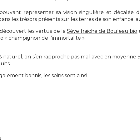
ouvant représenter sa vision singulière et décalée de
 dans les trésors présents sur les terres de son enfance,
e)découvert les vertus de la
Sève fraiche de Bouleau bio
e
io
« champignon de l’immortalité »
00% naturel, on s’en rapproche pas mal avec en moyenne 9
uits.
lement bannis, les soins sont ainsi :
e