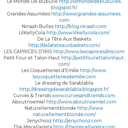
Le Monde De Bubulle
http://lemondedebubulles.
blogspot.fr/
Grandes Assumées
http://www.grandes-assumees.
com
Ninaah Bulles
http://blog.ninaah.com
LilKellyCola
http://www.lilkellycola.com/
De La Tête Aux Baskets
http://delateteauxbaskets.com/
LES CAPRICES D’IRIS
http://www.lescapricesdiris.
com
Petit Four et Talon Haut
http://petitfourettalonhaut.
com/
Les Coquetteries d’Emilie
http://www.
lescoquetteriesdemilie.com
Le dressing de Sarablabla
http://dressingdesarablabla.
blogspot.fr/
Curves & Trends
www.curvesandtrends.com
Aboutnoemiel
http://www.aboutnoemiel.com
Naturellementblonde
http://www.
naturellementblonde.com/
Jenychooz
http://jenychooz.com
The Miscellanista
http://themiscellanista.com