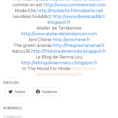
comme on est
http://www.commeonest.com
Mode Elle
http://modeelle.fr/modeelle.
net
Les idées SoAddict
http://www.ideessoaddict.
blogspot.fr
Atelier de Tendances
http://www.atelierdetendances.
com
Jeni Chérie
http://jenicherie.fr
The green ananas
http://thegreenananas.fr
Katou36
http://lhistoiredelamode.
blogspot.fr
Le Blog de Sienna Lou
http://leblogdesiennalou.blogspot.fr
In The Mood For Mode
http://www.
inthemoodformode.fr/
PARTAGER :
Twitter
Facebook
WORDPRESS:
chargement…