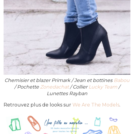
Chemisier et blazer Primark / Jean et bottines
Babou
/ Pochette
Zonedachat
/ Collier
Lucky Team
/
Lunettes Rayban
Retrouvez plus de looks sur
We Are The Models
.