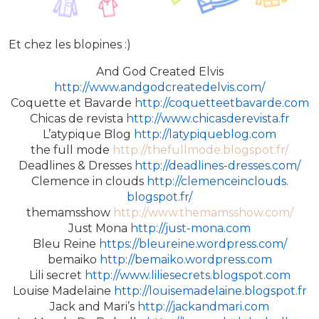
Et chez les blopines :)
And God Created Elvis
http://www.andgodcreatedelvis.
com/
Coquette et Bavarde
http://coquetteetbavarde.com
Chicas de revista
http://www.chicasderevista.fr
L’atypique Blog
http://latypiqueblog.com
the full mode
http://thefullmode.blogspot.
fr/
Deadlines & Dresses
http://deadlines-dresses.com/
Clemence in clouds
http://clemenceinclouds.
blogspot.fr/
themamsshow
http://www.themamsshow.com/
Just Mona
http://just-mona.com
Bleu Reine
https://bleureine.wordpress.
com/
bemaiko
http://bemaiko.wordpress.com
Lili secret
http://www.liliesecrets.
blogspot.com
Louise Madelaine
http://louisemadelaine.
blogspot.fr
Jack and Mari’s
http://jackandmari.com