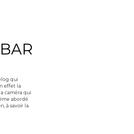
 BAR
vlog qui
n effet la
 la caméra qui
thème abordé
, à savoir la