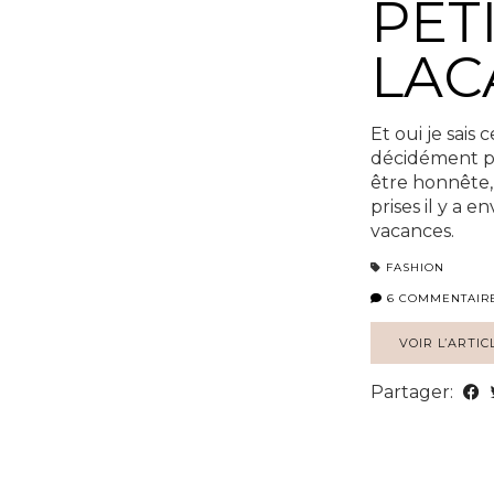
PET
LAC
Et oui je sais 
décidément pa
être honnête, 
prises il y a e
vacances.
FASHION
6 COMMENTAIR
VOIR L’ARTIC
Partager: