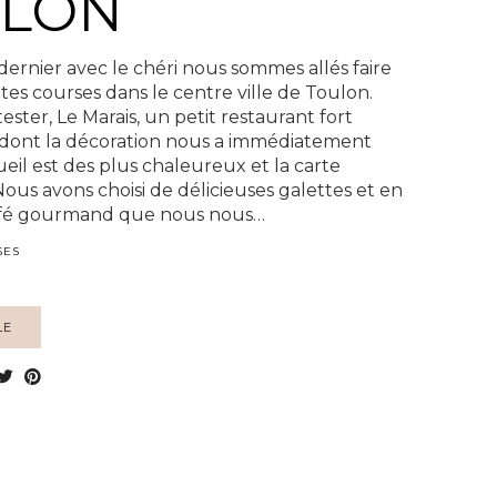
LON
ernier avec le chéri nous sommes allés faire
es courses dans le centre ville de Toulon.
tester, Le Marais, un petit restaurant fort
dont la décoration nous a immédiatement
eil est des plus chaleureux et la carte
us avons choisi de délicieuses galettes et en
afé gourmand que nous nous…
SES
E
LE