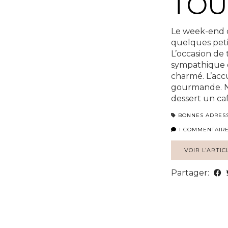
TOU
Le week-end d
quelques petit
L’occasion de 
sympathique 
charmé. L’accu
gourmande. No
dessert un c
BONNES ADRES
1 COMMENTAIR
VOIR L’ARTIC
Partager: