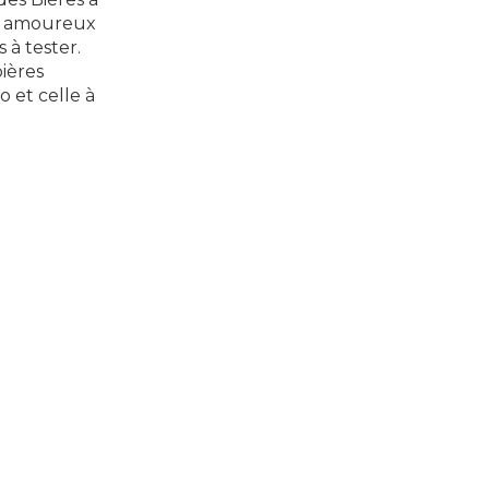
es amoureux
 à tester.
bières
 et celle à