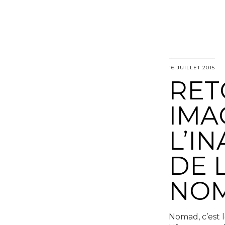
16 JUILLET 2015
RET
IMA
L’I
DE 
NO
Nomad, c’est