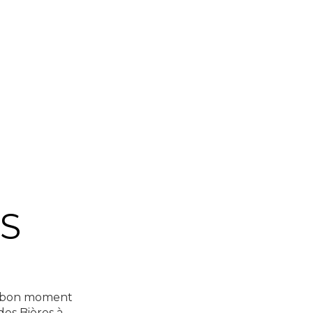
S
un bon moment
des Bières à