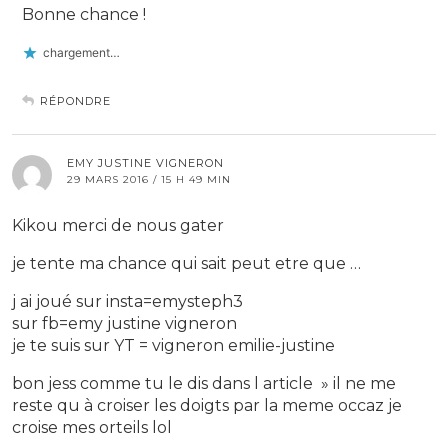
Bonne chance !
chargement…
RÉPONDRE
EMY JUSTINE VIGNERON
29 MARS 2016 / 15 H 49 MIN
Kikou merci de nous gater
je tente ma chance qui sait peut etre que …
j ai joué sur insta=emysteph3
sur fb=emy justine vigneron
je te suis sur YT = vigneron emilie-justine
bon jess comme tu le dis dans l article » il ne me
reste qu à croiser les doigts par la meme occaz je
croise mes orteils lol