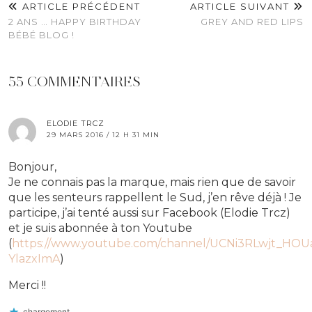
ARTICLE PRÉCÉDENT
ARTICLE SUIVANT
2 ANS … HAPPY BIRTHDAY
GREY AND RED LIPS
BÉBÉ BLOG !
55 COMMENTAIRES
ELODIE TRCZ
29 MARS 2016 / 12 H 31 MIN
Bonjour,
Je ne connais pas la marque, mais rien que de savoir
que les senteurs rappellent le Sud, j’en rêve déjà ! Je
participe, j’ai tenté aussi sur Facebook (Elodie Trcz)
et je suis abonnée à ton Youtube
(
https://www.youtube.com/channel/UCNi3RLwjt_HOU
YlazxImA
)
Merci !!
chargement…