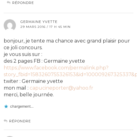
RÉPONDRE
GERMAINE YVETTE
29 MARS 2016 / 17 H 45 MIN
bonjour, je tente ma chance avec grand plaisir pour
ce joli concours.
je vous suis sur :
des 2 pages FB : Germaine yvette
https://www.facebook.com/permalink.php?
story_fbid=1583260755326153&id=100009267325337&p
twiter : Germaine yvette
mon mail :
capucineporter@yahoo.fr
merci, belle journée.
chargement…
RÉPONDRE