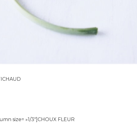
RTICHAUD
umn size= »1/3″]CHOUX FLEUR