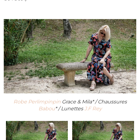
Robe Perlimpinpin
Grace & Mila* / Chaussures
Babou
* / Lunettes
J.F Rey