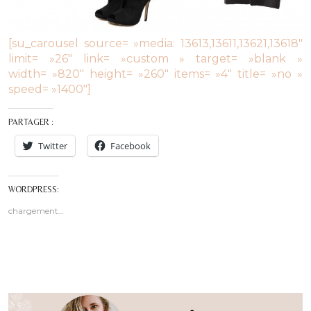
[su_carousel source= »media: 13613,13611,13621,13618″
limit= »26″ link= »custom » target= »blank »
width= »820″ height= »260″ items= »4″ title= »no »
speed= »1400″]
PARTAGER :
Twitter
Facebook
WORDPRESS:
chargement…