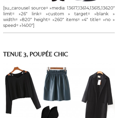
[su_carousel source= »media: 13617,13614,13615,13620″
limit= »26″ link= »custom » target= »blank »
width= »820″ height= »260″ items= »4″ title= »no »
speed= »1400″]
TENUE 3, POUPÉE CHIC