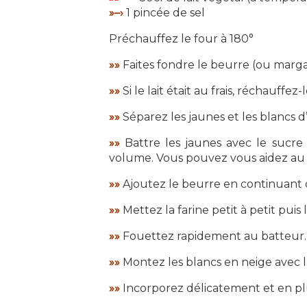
»–›
1 pincée de sel
Préchauffez le four à 180°
»»
Faites fondre le beurre (ou margar
»»
Si le lait était au frais, réchauff
»»
Séparez les jaunes et les blancs d
»»
Battre les jaunes avec le sucre
volume. Vous pouvez vous aidez au 
»»
Ajoutez le beurre en continuant 
»»
Mettez la farine petit à petit puis 
»»
Fouettez rapidement au batteur.
»»
Montez les blancs en neige avec l
»»
Incorporez délicatement et en plus