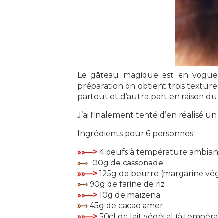
Le gâteau magique est en vogue
préparation on obtient trois texture
partout et d’autre part en raison du f
J’ai finalement tenté d’en réalisé un
Ingrédients pour 6 personnes
:
»»—>
4 oeufs à température ambian
»–›
100g de cassonade
»»—>
125g de beurre (margarine végé
»–›
90g de farine de riz
»»—>
10g de maïzena
»–›
45g de cacao amer
»»—>
50cl de lait végétal (à tempér