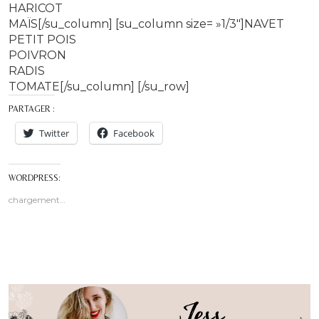
HARICOT
MAÏS[/su_column] [su_column size= »1/3″]NAVET
PETIT POIS
POIVRON
RADIS
TOMATE[/su_column] [/su_row]
PARTAGER :
Twitter
Facebook
WORDPRESS:
chargement…