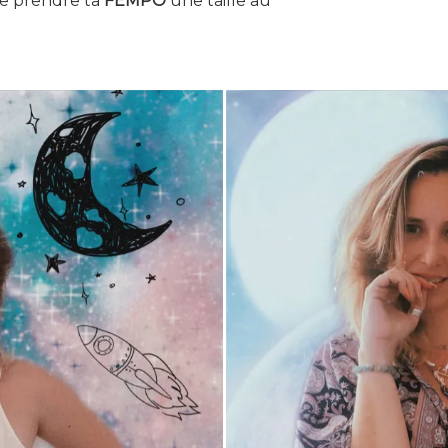
 de prendre ta
FEMPO
une taille au