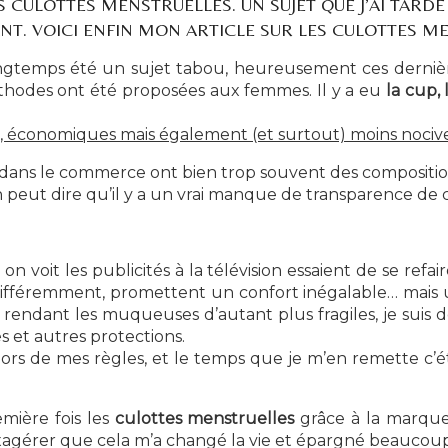
S CULOTTES MENSTRUELLES. UN SUJET QUE J’AI TARDÉ
NT. VOICI ENFIN MON ARTICLE SUR LES CULOTTES M
ngtemps été un sujet tabou, heureusement ces dernière
odes ont été proposées aux femmes. Il y a eu
la cup, 
es, économiques mais également (et surtout) moins nociv
 dans le commerce ont bien trop souvent des compositio
n peut dire qu’il y a un vrai manque de transparence de c
 voit les publicités à la télévision essaient de se ref
différemment, promettent un confort inégalable… mais un
 rendant les muqueuses d’autant plus fragiles, je suis 
s et autres protections.
s lors de mes règles, et le temps que je m’en remette 
remière fois les
culottes menstruelles
grâce à la marqu
exagérer que cela m’a changé la vie et épargné beaucou