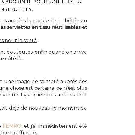
 À ABORDER, POURTANT IL EST À
ENSTRUELLES.
s années la parole s’est libérée en
les serviettes en tissu réutilisables et
es pour la santé
.
ns douteuses, enfin quand on arrive
e côté là.
aire une image de sainteté auprès des
e chose est certaine, ce n’est plus
devenue il y a quelques années tout
c’était déjà de nouveau le moment de
e
FEMPO
, et j’ai immédiatement été
p de souffrance.