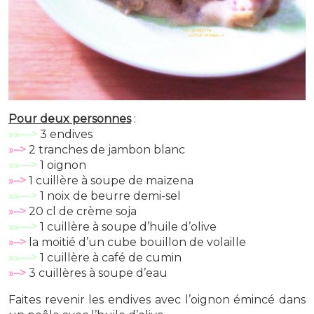
Pour deux personnes
:
»»—>
3 endives
»–>
2 tranches de jambon blanc
»»—>
1 oignon
»–>
1 cuillère à soupe de maïzena
»»—>
1 noix de beurre demi-sel
»–>
20 cl de crème soja
»»—>
1 cuillère à soupe d’huile d’olive
»–>
la moitié d’un cube bouillon de volaille
»»—>
1 cuillère à café de cumin
»–>
3 cuillères à soupe d’eau
Faites revenir les endives avec l’oignon émincé dans