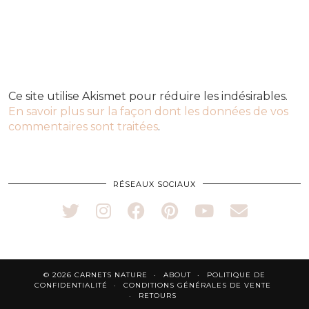
Ce site utilise Akismet pour réduire les indésirables.
En savoir plus sur la façon dont les données de vos
commentaires sont traitées
.
RÉSEAUX SOCIAUX
© 2026
CARNETS NATURE
ABOUT
POLITIQUE DE
CONFIDENTIALITÉ
CONDITIONS GÉNÉRALES DE VENTE
RETOURS