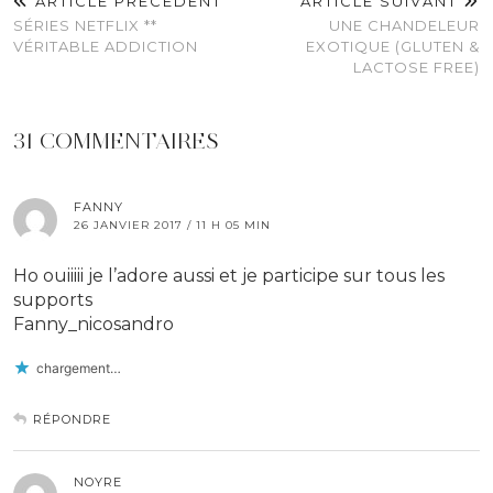
ARTICLE PRÉCÉDENT
ARTICLE SUIVANT
SÉRIES NETFLIX **
UNE CHANDELEUR
VÉRITABLE ADDICTION
EXOTIQUE (GLUTEN &
LACTOSE FREE)
31 COMMENTAIRES
FANNY
26 JANVIER 2017 / 11 H 05 MIN
Ho ouiiiii je l’adore aussi et je participe sur tous les
supports
Fanny_nicosandro
chargement…
RÉPONDRE
NOYRE