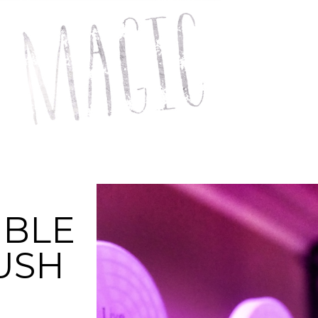
IBLE
USH