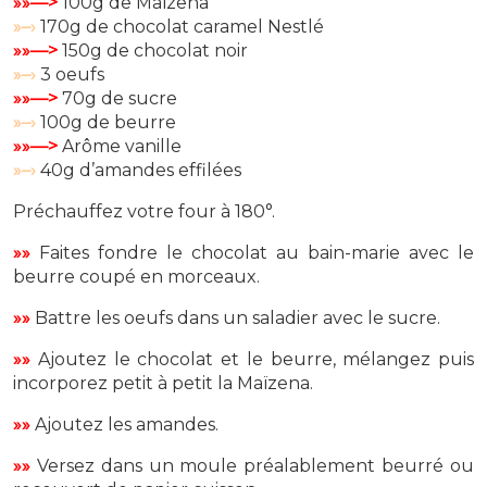
»»—>
100g de Maïzena
»–›
170g de chocolat caramel Nestlé
»»—>
150g de chocolat noir
»–›
3 oeufs
»»—>
70g de sucre
»–›
100g de beurre
»»—>
Arôme vanille
»–›
40g d’amandes effilées
Préchauffez votre four à 180°.
»»
Faites fondre le chocolat au bain-marie avec le
beurre coupé en morceaux.
»»
Battre les oeufs dans un saladier avec le sucre.
»»
Ajoutez le chocolat et le beurre, mélangez puis
incorporez petit à petit la Maïzena.
»»
Ajoutez les amandes.
»»
Versez dans un moule préalablement beurré ou