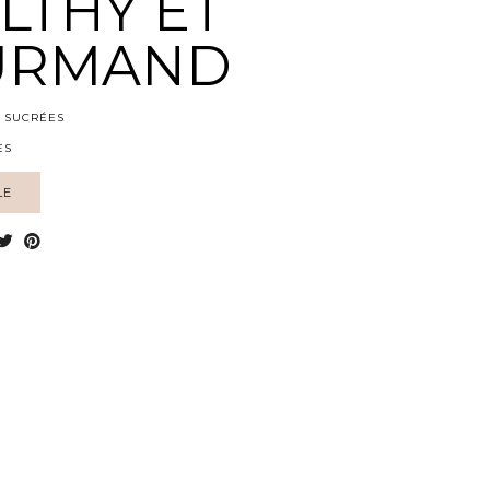
LTHY ET
URMAND
 SUCRÉES
ES
LE