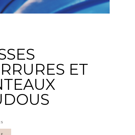
SSES
RRURES ET
TEAUX
UDOUS
ES
LE