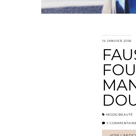
14 JANVIER 2016
FAU
FOU
MAN
DO
MODE/BEAUTÉ
3 COMMENTAIR
VOIR L’ARTIC