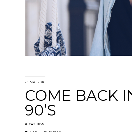
23 MAI 2016
COME BACK I
90’S
FASHION