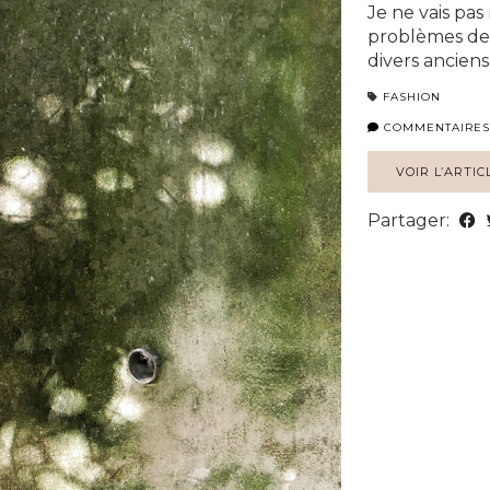
Je ne vais pas
problèmes de c
divers anciens
FASHION
COMMENTAIRES
VOIR L’ARTIC
Partager: