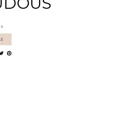
UDOUS
ES
LE