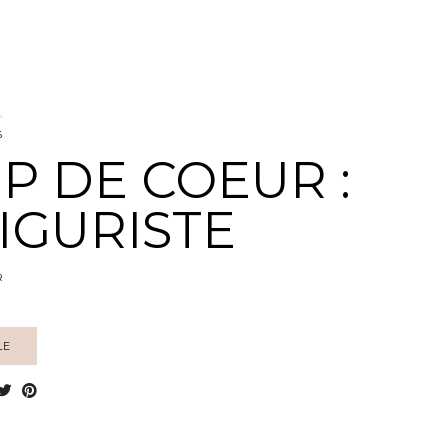
5
P DE COEUR :
FIGURISTE
R
LE